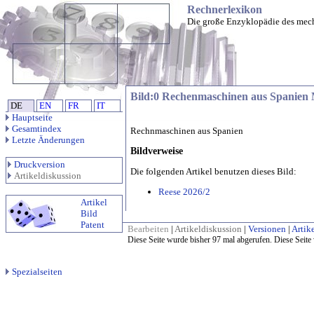
Rechnerlexikon
Die große Enzyklopädie des mec
Bild:0 Rechenmaschinen aus Spanien 
DE
EN
FR
IT
Hauptseite
Gesamtindex
Rechnmaschinen aus Spanien
Letzte Änderungen
Bildverweise
Druckversion
Die folgenden Artikel benutzen dieses Bild:
Artikeldiskussion
Reese 2026/2
Artikel
Bild
Patent
Bearbeiten
|
Artikeldiskussion
|
Versionen
|
Artike
Diese Seite wurde bisher 97 mal abgerufen. Diese Seite
Spezialseiten