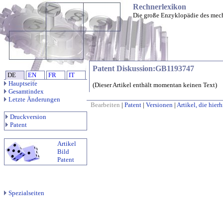
Rechnerlexikon
Die große Enzyklopädie des mec
Patent Diskussion:GB1193747
DE
EN
FR
IT
Hauptseite
(Dieser Artikel enthält momentan keinen Text)
Gesamtindex
Letzte Änderungen
Bearbeiten
|
Patent
|
Versionen
|
Artikel, die hier
Druckversion
Patent
Artikel
Bild
Patent
Spezialseiten