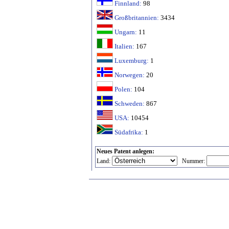
Finnland:
98
Großbritannien:
3434
Ungarn:
11
Italien:
167
Luxemburg:
1
Norwegen:
20
Polen:
104
Schweden:
867
USA:
10454
Südafrika:
1
Neues Patent anlegen:
Land:
Nummer: