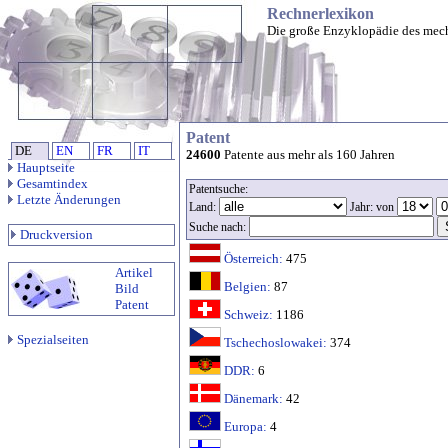
Rechnerlexikon
Die große Enzyklopädie des mec
Patent
DE
EN
FR
IT
24600
Patente aus mehr als 160 Jahren
Hauptseite
Gesamtindex
Patentsuche:
Letzte Änderungen
Land:
Jahr: von
Suche nach:
Druckversion
Österreich:
475
Artikel
Belgien:
87
Bild
Patent
Schweiz:
1186
Spezialseiten
Tschechoslowakei:
374
DDR:
6
Dänemark:
42
Europa:
4