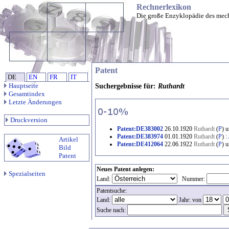
Rechnerlexikon
Die große Enzyklopädie des mec
Patent
DE
EN
FR
IT
Hauptseite
Suchergebnisse für:
Ruthardt
Gesamtindex
Letzte Änderungen
Druckversion
Patent:DE383002
26.10.1920
Ruthardt
(
P
) 
Patent:DE383974
01.01.1920
Ruthardt
(
P
) :
Artikel
Patent:DE412064
22.06.1922
Ruthardt
(
P
) 
Bild
Patent
Neues Patent anlegen:
Spezialseiten
Land:
Nummer:
Patentsuche:
Land:
Jahr: von
Suche nach: