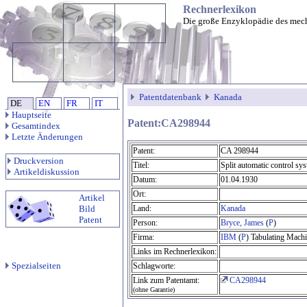
Rechnerlexikon
Die große Enzyklopädie des mec
Patentdatenbank
Kanada
DE
EN
FR
IT
Hauptseite
Patent:CA298944
Gesamtindex
Letzte Änderungen
Patent:
CA 298944
Druckversion
Titel:
Split automatic control sys
Artikeldiskussion
Datum:
01.04.1930
Ort:
Artikel
Bild
Land:
Kanada
Patent
Person:
Bryce, James
(
P
)
Firma:
IBM
(
P
) Tabulating Mach
Links im Rechnerlexikon:
Spezialseiten
Schlagworte:
Link zum Patentamt:
CA298944
(ohne Garantie)