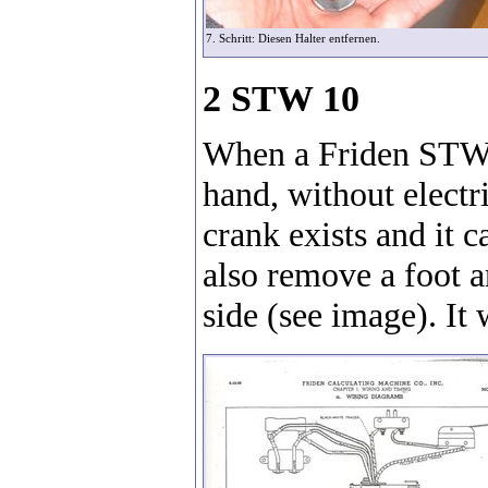
7. Schritt: Diesen Halter entfernen.
2 STW 10
When a Friden STW-10
hand, without electri
crank exists and it 
also remove a foot an
side (see image). It 