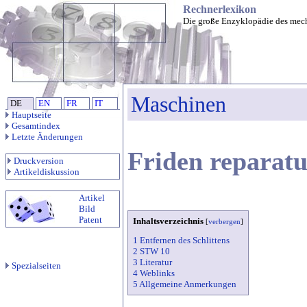
Rechnerlexikon
Die große Enzyklopädie des mec
Maschinen
DE
EN
FR
IT
Hauptseite
Gesamtindex
Letzte Änderungen
Friden reparat
Druckversion
Artikeldiskussion
Artikel
Bild
Patent
Inhaltsverzeichnis
[
verbergen
]
1 Entfernen des Schlittens
2 STW 10
3 Literatur
Spezialseiten
4 Weblinks
5 Allgemeine Anmerkungen