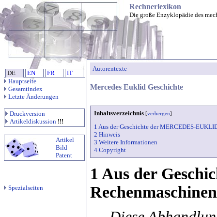
Rechnerlexikon
Die große Enzyklopädie des mec
Autorentexte
DE
EN
FR
IT
Hauptseite
Mercedes Euklid Geschichte
Gesamtindex
Letzte Änderungen
Inhaltsverzeichnis
Druckversion
[
verbergen
]
Artikeldiskussion
!!!
1 Aus der Geschichte der MERCEDES-EUKLI
2 Hinweis
Artikel
3 Weitere Informationen
Bild
4 Copyright
Patent
1 Aus der Gesc
Rechenmaschinen
Spezialseiten
Diese Abhandlun