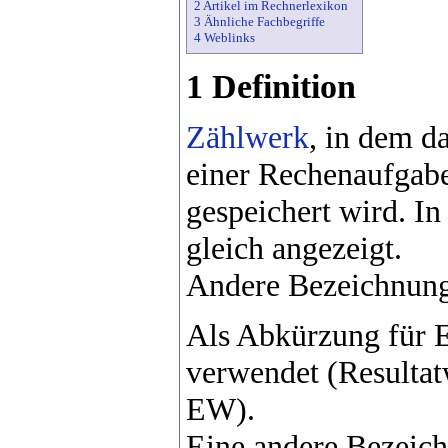
2 Artikel im Rechnerlexikon
3 Ähnliche Fachbegriffe
4 Weblinks
1 Definition
Zählwerk
, in dem d
einer Rechenaufgabe
gespeichert wird. In
gleich angezeigt.
Andere Bezeichnung
Als Abkürzung für 
verwendet (Resulta
EW).
Eine andere Bezeic