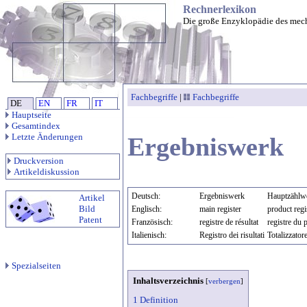
Rechnerlexikon
Die große Enzyklopädie des mec
Fachbegriffe
|
Fachbegriffe
DE
EN
FR
IT
Hauptseite
Gesamtindex
Letzte Änderungen
Ergebniswerk
Druckversion
Artikeldiskussion
Deutsch:
Ergebniswerk
Hauptzählw
Artikel
Bild
Englisch:
main register
product regi
Patent
Französisch:
registre de résultat
registre du 
Italienisch:
Registro dei risultati
Totalizzator
Spezialseiten
Inhaltsverzeichnis
[
verbergen
]
1 Definition