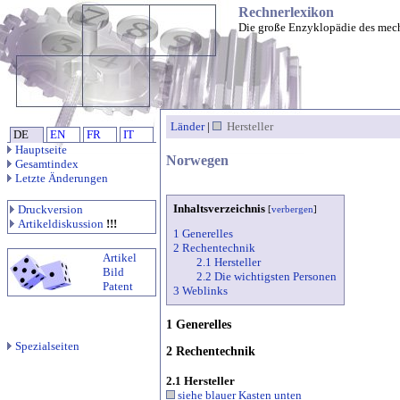
Rechnerlexikon
Die große Enzyklopädie des mec
Länder
|
Hersteller
DE
EN
FR
IT
Hauptseite
Norwegen
Gesamtindex
Letzte Änderungen
Inhaltsverzeichnis
Druckversion
[
verbergen
]
Artikeldiskussion
!!!
1 Generelles
2 Rechentechnik
Artikel
2.1 Hersteller
Bild
2.2 Die wichtigsten Personen
Patent
3 Weblinks
1 Generelles
Spezialseiten
2 Rechentechnik
2.1 Hersteller
siehe blauer Kasten unten