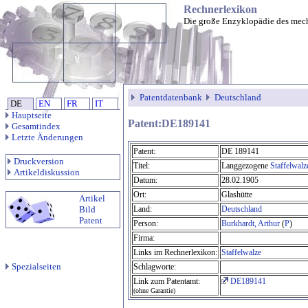
Rechnerlexikon
Die große Enzyklopädie des mec
Patentdatenbank
Deutschland
DE
EN
FR
IT
Hauptseite
Patent:DE189141
Gesamtindex
Letzte Änderungen
Patent:
DE 189141
Druckversion
Titel:
Langgezogene
Staffelwalz
Artikeldiskussion
Datum:
28.02.1905
Ort:
Glashütte
Artikel
Bild
Land:
Deutschland
Patent
Person:
Burkhardt, Arthur
(
P
)
Firma:
Links im Rechnerlexikon:
Staffelwalze
Spezialseiten
Schlagworte:
Link zum Patentamt:
DE189141
(ohne Garantie)