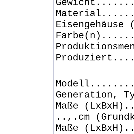
Gewicht......
Material.....
Eisengehäuse 
Farbe(n).....
Produktionsme
Produziert...
Modell.......
Generation, T
Maße (LxBxH).
..,.cm (Grund
Maße (LxBxH).