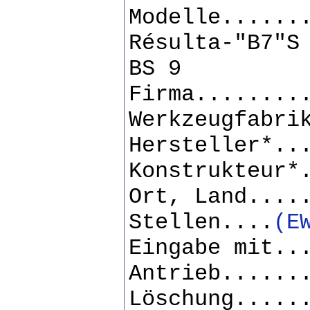
Modelle......
Résulta-"B7"S
BS 9
Firma........
Werkzeugfabri
Hersteller*..
Konstrukteur*
Ort, Land....
Stellen....
(E
Eingabe mit..
Antrieb......
Löschung.....