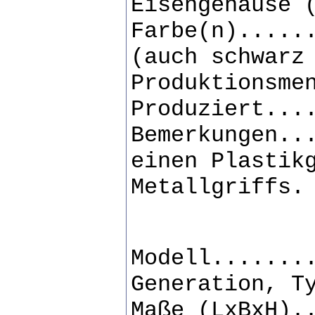
Eisengehäuse 
Farbe(n).....
(auch schwarz
Produktionsme
Produziert...
Bemerkungen..
einen Plastik
Metallgriffs.
Modell.......
Generation, T
Maße (LxBxH).