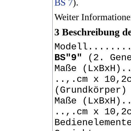
BS 7
).
Weiter Informationen
3 Beschreibung d
Modell.......
BS"9"
(2. Gene
Maße (LxBxH).
..,.cm x 10,2
(Grundkörper)
Maße (LxBxH).
..,.cm x 10,2
Bedienelement