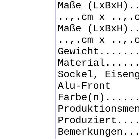
Maße (LxBxH).
..,.cm x ..,.
Maße (LxBxH).
..,.cm x ..,.
Gewicht......
Material.....
Sockel, Eisen
Alu-Front
Farbe(n).....
Produktionsme
Produziert...
Bemerkungen..