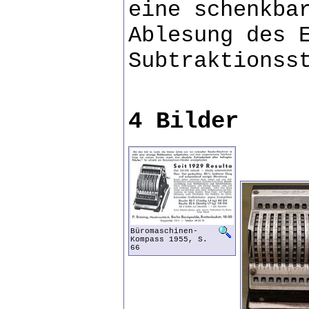
eine schenkba
Ablesung des 
Subtraktionss
4 Bilder
Büromaschinen-
Kompass 1955, S.
66