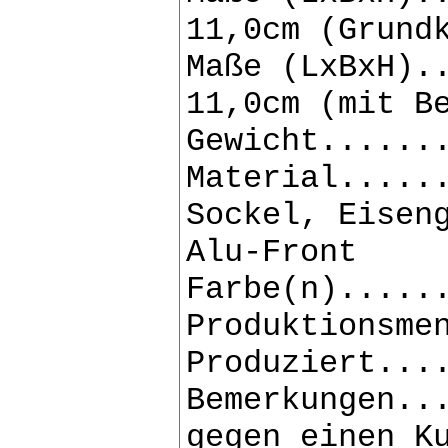
11,0cm (Grund
Maße (LxBxH).
11,0cm (mit B
Gewicht......
Material.....
Sockel, Eisen
Alu-Front
Farbe(n).....
Produktionsme
Produziert...
Bemerkungen..
gegen einen K