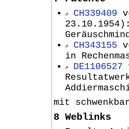
CH339409
vo
23.10.1954)
Geräuschmin
CH343155
vo
in Rechenma
DE1106527
v
Resultatwer
Addiermasch
mit schwenkba
8 Weblinks