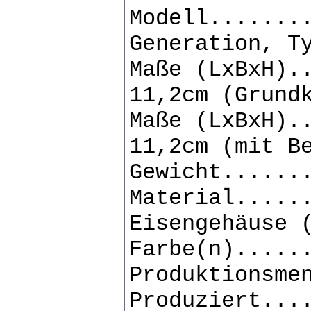
Modell.......
Generation, T
Maße (LxBxH).
11,2cm (Grund
Maße (LxBxH).
11,2cm (mit B
Gewicht......
Material.....
Eisengehäuse 
Farbe(n).....
Produktionsme
Produziert...