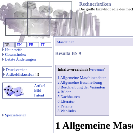
Rechnerlexikon
Die große Enzyklopädie des mec
Maschinen
DE
EN
FR
IT
Hauptseite
Resulta BS 9
Gesamtindex
Letzte Änderungen
Inhaltsverzeichnis
Druckversion
[
verbergen
]
Artikeldiskussion
!!!
1 Allgemeine Maschinendaten
2 Allgemeine Beschreibung
Artikel
3 Beschreibung der Varianten
Bild
4 Bilder
Patent
5 Nachbauten
6 Literatur
7 Patente
8 Weblinks
Spezialseiten
1 Allgemeine Mas