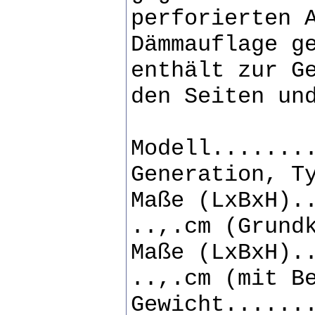
perforierten 
Dämmauflage g
enthält zur G
den Seiten un
Modell.......
Generation, T
Maße (LxBxH).
..,.cm (Grund
Maße (LxBxH).
..,.cm (mit B
Gewicht......