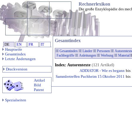
Rechnerlexikon
Die große Enzyklopädie des mec
Gesamtindex
DE
EN
FR
IT
Hauptseite
Gesamtindex
Länder
Personen
Autorentext
Gesamtindex
Fachbegriffe
Anleitungen
Werbung
Material
Letzte Änderungen
Index: Autorentexte
(121 Artikel)
Druckversion
ADDIATOR - Wie es begann
bis
Sammlertreffen Puchheim 15.Oktober 2011
bis
Artikel
Bild
Patent
Spezialseiten