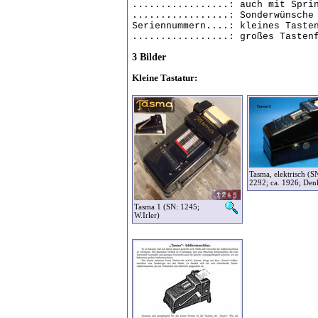
.................: auch mit Spri
.................: Sonderwünsche
Seriennummern....: kleines Taste
.................: großes Tasten
3 Bilder
Kleine Tastatur:
Tasma, elektrisch (S
2292; ca. 1926; Den
Tasma 1 (SN: 1245;
W.Irler)