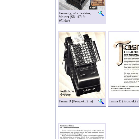
Tasma (große Tastatur,
Motor) (SN: 4719;
W.Irler)
Tasma D (Prospekt 2; a)
Tasma D (Prospekt 2;