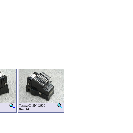
Tasma C, SN: 2660
(Reich)