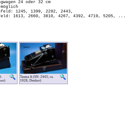
ngwagen 24 oder 32 cm
 möglich
nfeld: 1245, 1399, 2292, 2443,
feld: 1613, 2660, 3810, 4267, 4392, 4719, 5205, ...
N:
Tasma A (SN: 2443; ca.
ker)
1928; Denker)