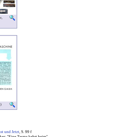
r,
)
st und Jetzt
, S. 99 f
ker: "Eine Tasma kehrt heim"