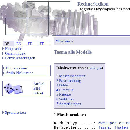
Rechnerlexikon
Die große Enzyklopädie des mec
Maschinen
DE
EN
FR
IT
Hauptseite
Tasma alle Modelle
Gesamtindex
Letzte Änderungen
Inhaltsverzeichnis
Druckversion
[
verbergen
]
Artikeldiskussion
1 Maschinendaten
2 Beschreibung
Artikel
3 Bilder
Bild
4 Literatur
Patent
5 Patente
6 Weblinks
7 Anmerkungen
Spezialseiten
1 Maschinendaten
Rechnertyp.......:
Zweispezies-M
Hersteller.......:
Tasma
,
Thales