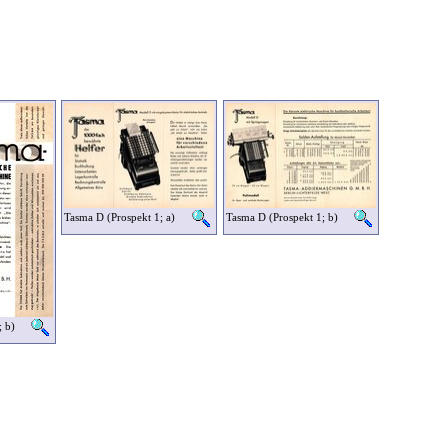
Tasma D (Prospekt 1; a)
Tasma D (Prospekt 1; b)
 b)