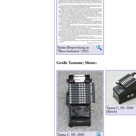
Tasma Besprechung in
"Büro-Industrie" 1925
Große Tastatur; Motor:
Tasma C, SN: 2660
(Reich)
Tasma C, SN: 2660