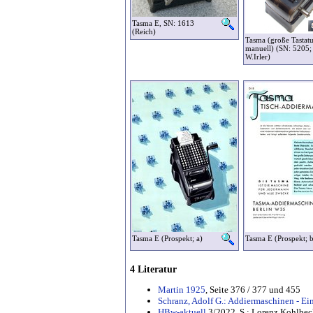
Tasma E, SN: 1613
(Reich)
Tasma (große Tastatu
manuell) (SN: 5205;
W.Irler)
Tasma E (Prospekt; a)
Tasma E (Prospekt; b
4 Literatur
Martin 1925
, Seite 376 / 377 und 455
Schranz, Adolf G.: Addiermaschinen - Ein
HBw-aktuell
3/2022, S.: Lorenz Kohlbec