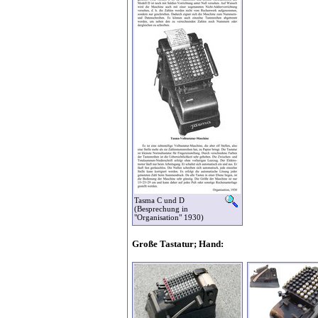
Tasma C und D
(Besprechung in
"Organisation" 1930)
Große Tastatur; Hand: