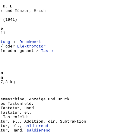
, D, E
ur
und
Münzer, Erich
s (1941)
ne
 11
htung
u.
Druckwerk
 / oder
Elektromotor
eln oder gesamt /
Taste
k
cm
cm
 7,8 kg
henmaschine, Anzeige und Druck
nes Tastenfeld:
 Tastatur, Hand
 Tastatur, el.
s Tastenfeld:
atur, el., Addition, dir. Subtraktion
tatur, el.,
saldierend
atur, Hand,
saldierend