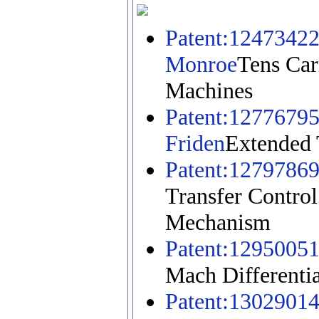
Patent:1247342
Monroe
Tens Car
Machines
Patent:1277679
Friden
Extended 
Patent:1279786
Transfer Contro
Mechanism
Patent:1295005
Mach Differenti
Patent:1302901