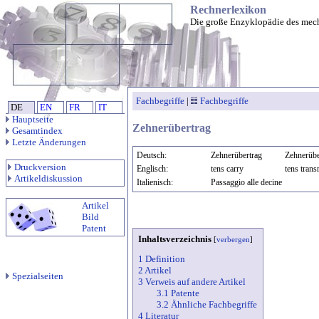
Rechnerlexikon
Die große Enzyklopädie des mec
Fachbegriffe
|
Fachbegriffe
DE
EN
FR
IT
Hauptseite
Zehnerübertrag
Gesamtindex
Letzte Änderungen
Deutsch:
Zehnerübertrag
Zehnerübe
Druckversion
Englisch:
tens carry
tens tran
Artikeldiskussion
Italienisch:
Passaggio alle decine
Artikel
Bild
Patent
Inhaltsverzeichnis
[
verbergen
]
1 Definition
2 Artikel
Spezialseiten
3 Verweis auf andere Artikel
3.1 Patente
3.2 Ähnliche Fachbegriffe
4 Literatur