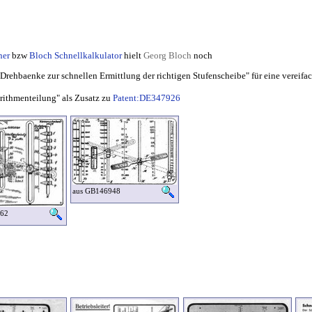
ner
bzw
Bloch Schnellkalkulator
hielt
Georg Bloch
noch
 Drehbaenke zur schnellen Ermittlung der richtigen Stufenscheibe" für eine vereifa
rithmenteilung" als Zusatz zu
Patent:DE347926
aus GB146948
862