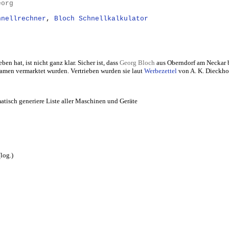
eorg
hnellrechner
,
Bloch Schnellkalkulator
n hat, ist nicht ganz klar. Sicher ist, dass
Georg Bloch
aus Oberndorf am Neckar 
amen vermarktet wurden. Vertrieben wurden sie laut
Werbezettel
von A. K. Dieckhof
atisch generiere Liste aller Maschinen und Geräte
log.)