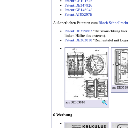
Patent:CH101646
Patent:DE347926
Patent:GB146948
Patent:AT85207B
Außer etlichen Patenten zum
Bloch Schnellrech
Patent:DE359862
"Hilfsvorrichtung fuer
linken Hälfte des ersteren).
Patent:DE363010
"Rechentafel mit Loga
aus DE359
aus DE363010
6 Werbung