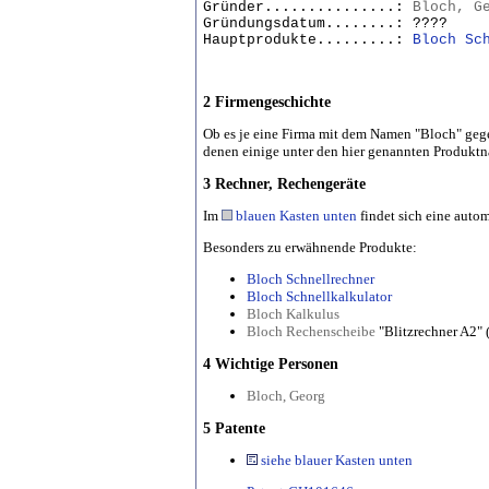
Gründer...............:
Bloch, G
Gründungsdatum........: ????
Hauptprodukte.........:
Bloch Sc
2 Firmengeschichte
Ob es je eine Firma mit dem Namen "Bloch" gegebe
denen einige unter den hier genannten Produktn
3 Rechner, Rechengeräte
Im
blauen Kasten unten
findet sich eine autom
Besonders zu erwähnende Produkte:
Bloch Schnellrechner
Bloch Schnellkalkulator
Bloch Kalkulus
Bloch Rechenscheibe
"Blitzrechner A2" (
4 Wichtige Personen
Bloch, Georg
5 Patente
siehe blauer Kasten unten