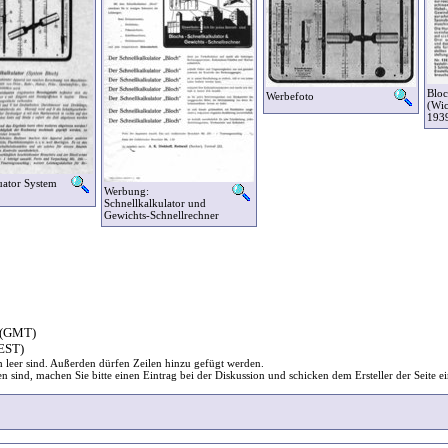
Bloc
Werbefoto
(Wi
193
uator System
Werbung:
Schnellkalkulator und
Gewichts-Schnellrechner
 (GMT)
EST)
ch leer sind. Außerden dürfen Zeilen hinzu gefügt werden.
en sind, machen Sie bitte einen Eintrag bei der Diskussion und schicken dem Ersteller der Seite e