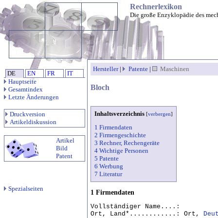
Rechnerlexikon
Die große Enzyklopädie des mec
Hersteller
|
Patente
|
Maschinen
DE
EN
FR
IT
Hauptseite
Bloch
Gesamtindex
Letzte Änderungen
Inhaltsverzeichnis
Druckversion
[
verbergen
]
Artikeldiskussion
1 Firmendaten
2 Firmengeschichte
Artikel
3 Rechner, Rechengeräte
Bild
4 Wichtige Personen
Patent
5 Patente
6 Werbung
7 Literatur
Spezialseiten
1 Firmendaten
Vollständiger Name....:
Ort, Land*............: Ort,
Deu