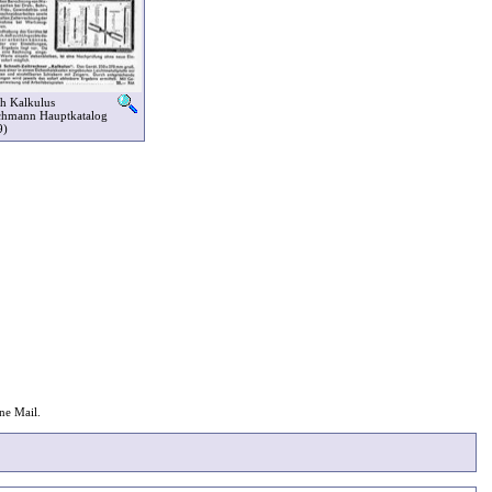
h Kalkulus
chmann Hauptkatalog
9)
ine Mail.