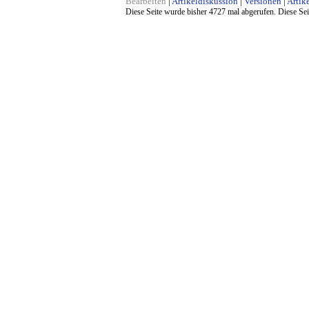
Bearbeiten
|
Artikeldiskussion
|
Versionen
|
Artike
Diese Seite wurde bisher 4727 mal abgerufen. Diese Sei