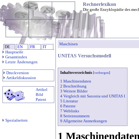
Rechnerlexikon
Die große Enzyklopädie des mec
Maschinen
DE
EN
FR
IT
Hauptseite
UNITAS Versuchsmodell
Gesamtindex
Letzte Änderungen
Inhaltsverzeichnis
Druckversion
[
verbergen
]
Artikeldiskussion
1 Maschinendaten
2 Beschreibung
Artikel
3 Weitere Bilder
Bild
4 Vergleich mit Saxonia und UNITAS I
Patent
5 Literatur
6 Patente
7 Weblinks
8 Seriennummern
Spezialseiten
9 Allgemeine Anmerkungen
1 Maschinendate